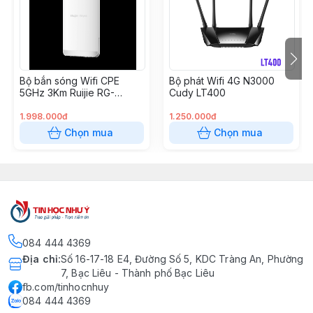
- Hỗ trợ APP cấu hình và quản lý trên Android và iOS
Bộ bắn sóng Wifi CPE
Bộ phát Wifi 4G N3000
5GHz 3Km Ruijie RG-
Cudy LT400
EST330F-P
1.998.000đ
1.250.000đ
Chọn mua
Chọn mua
084 444 4369
Địa chỉ
:
Số 16-17-18 E4, Đường Số 5, KDC Tràng An, Phường
7, Bạc Liêu - Thành phố Bạc Liêu
fb.com/tinhocnhuy
084 444 4369