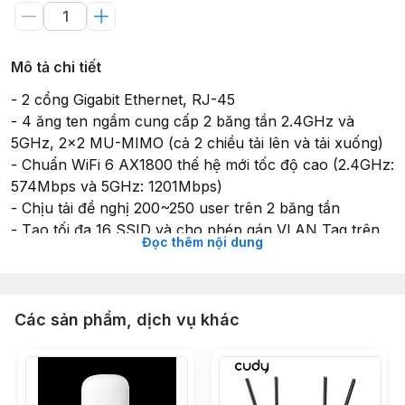
Mô tả chi tiết
- 2 cổng Gigabit Ethernet, RJ-45
- 4 ăng ten ngầm cung cấp 2 băng tần 2.4GHz và
5GHz, 2x2 MU-MIMO (cả 2 chiều tải lên và tải xuống)
- Chuẩn WiFi 6 AX1800 thế hệ mới tốc độ cao (2.4GHz:
574Mbps và 5GHz: 1201Mbps)
- Chịu tải đề nghị 200~250 user trên 2 băng tần
- Tạo tối đa 16 SSID và cho phép gán VLAN Tag trên
Đọc thêm nội dung
mỗi SSID
- Roaming 802.11 k/v/r hỗ trợ việc chuyển tiếp kết nối
giữa các Access Point được thuận lợi, ít gián đoạn
- PoE 802.3af/at nhận nguồn qua cáp mạng, lắp đặt dễ
Các sản phẩm, dịch vụ khác
dàng
- Quản lý tập trung qua cloud (cấu hình đồng loạt,
nâng cấp firmware, giám sát trạng thái, tự động cảnh
báo, …)