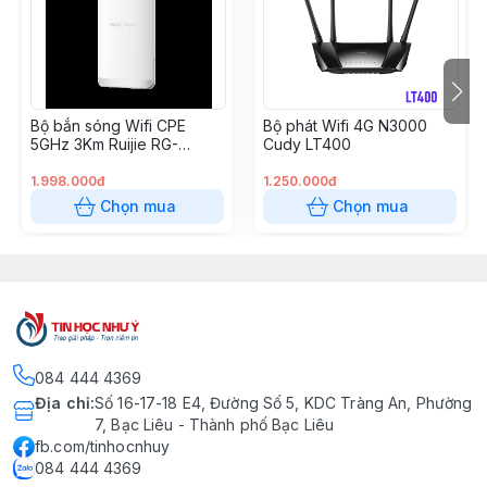
Reyee Gateway)
* Giao diện đăng nhập dạng trang chào, cho phép tuỳ
biến theo logo, hình ảnh doanh nghiệp, thông điệp
quảng bá, nút click trỏ đến trang đích là fanpage hoặc
Bộ bắn sóng Wifi CPE
Bộ phát Wifi 4G N3000
website của doanh nghiệp.
5GHz 3Km Ruijie RG-
Cudy LT400
* Quản lý lưu lượng của người dùng, thời gian, dung
EST330F-P
lượng data, số lượt truy cập trong ngày.
1.998.000đ
1.250.000đ
* Thiết bị chưa bao bao gồm nguồn.
Chọn mua
Chọn mua
– Hỗ trợ nguồn 802.3af (15.4W) hoặc 802.3at (30W)
PoE
– Hỗ trợ nguồn DC 12V 1.5A
– Xuất xứ: Trung Quốc.
084 444 4369
Địa chỉ
:
Số 16-17-18 E4, Đường Số 5, KDC Tràng An, Phường
7, Bạc Liêu - Thành phố Bạc Liêu
fb.com/tinhocnhuy
084 444 4369