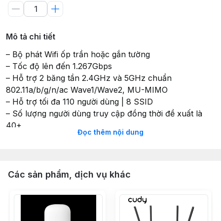
Mô tả chi tiết
– Bộ phát Wifi ốp trần hoặc gắn tường
– Tốc độ lên đến 1.267Gbps
– Hỗ trợ 2 băng tần 2.4GHz và 5GHz chuẩn
802.11a/b/g/n/ac Wave1/Wave2, MU-MIMO
– Hỗ trợ tối đa 110 người dùng | 8 SSID
– Số lượng người dùng truy cập đồng thời đề xuất là
40+
Đọc thêm nội dung
– 1 cổng 10/100/1000M Ethernet LAN, 1 cổng
10/100/1000M Uplink (hỗ trợ nguồn cấp PoE)
– Hỗ trợ dịch vụ Ruijie Cloud miễn phí cho phép cấu
hình nhanh, đơn giản, quản lý và giám sát dễ dàng
Các sản phẩm, dịch vụ khác
– Dòng sản phẩm phù hợp sử dụng cho khách sạn,
cửa hàng, cà phê, văn phòng vừa & nhỏ.
– Hỗ trợ Roamming Layer 2, Layer 3.
– Hỗ trợ các tính năng WIFI marketing (Khi sử dụng với