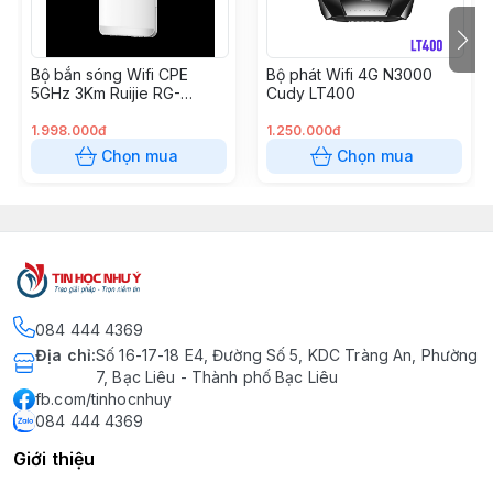
Bộ bắn sóng Wifi CPE
Bộ phát Wifi 4G N3000
5GHz 3Km Ruijie RG-
Cudy LT400
EST330F-P
1.998.000đ
1.250.000đ
Chọn mua
Chọn mua
084 444 4369
Địa chỉ
:
Số 16-17-18 E4, Đường Số 5, KDC Tràng An, Phường
7, Bạc Liêu - Thành phố Bạc Liêu
fb.com/tinhocnhuy
084 444 4369
Giới thiệu