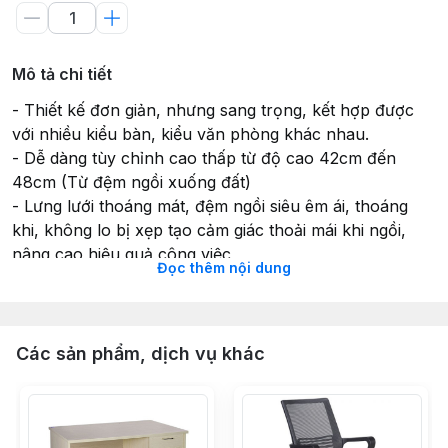
Mô tả chi tiết
- Thiết kế đơn giản, nhưng sang trọng, kết hợp được
với nhiều kiểu bàn, kiểu văn phòng khác nhau.
- Dễ dàng tùy chỉnh cao thấp từ độ cao 42cm đến
48cm (Từ đệm ngồi xuống đất)
- Lưng lưới thoáng mát, đệm ngồi siêu êm ái, thoáng
khi, không lo bị xẹp tạo cảm giác thoải mái khi ngồi,
nâng cao hiệu quả công việc
Đọc thêm nội dung
- Chịu được tải trọng lớn lên tới 100kg phù hợp với
người Á Đông, đặc biệt với người Việt Nam
- Chất liệu thép mạ crom chống rỉ bền bỉ với thời gian.
- Chân xoay linh động 360 độ, phù hợp đa mặt sàn,
Các sản phẩm, dịch vụ khác
lăn trượt linh hoạt
- Được sử dụng rộng rãi, luôn là sự lựa chọn số 1 trong
các dự án setup văn phòng