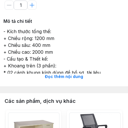
Mô tả chi tiết
- Kích thước tổng thể:
+ Chiều rộng: 1200 mm
+ Chiều sâu: 400 mm
+ Chiều cao: 2000 mm
- Cấu tạo & Thiết kế:
+ Khoang trên (3 phần):
* 02 cánh khung kính dùng để hồ sơ, tài liệu.
Đọc thêm nội dung
* 01 khoang cánh gỗ dài dùng để treo áo.
+ Khoang dưới:
* 03 cánh gỗ mở có khóa (lưu trữ tài liệu bảo mật).
- Chi tiết phụ kiện:
Các sản phẩm, dịch vụ khác
+ Thành tủ: Gỗ dày 15mm chắc chắn.
+ Tay nắm: Chất liệu nhôm sang trọng.
+ Khóa: Khóa chìa trắng an toàn.
- Chất liệu & Hoàn thiện: