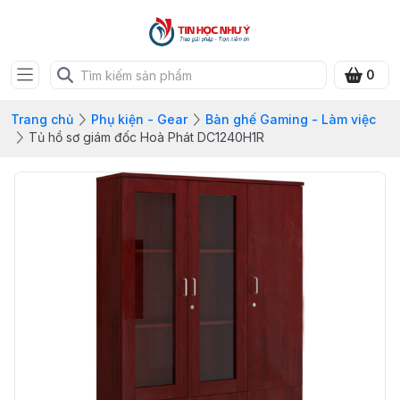
0
Trang chủ
Phụ kiện - Gear
Bàn ghế Gaming - Làm việc
Tủ hồ sơ giám đốc Hoà Phát DC1240H1R