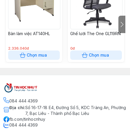
+ Chất liệu chính: Gỗ công nghiệp MDF.
+ Bề mặt: Sơn phủ PU cao cấp (Tạo độ bóng, chống
trầy xước và ẩm mốc).
Bàn làm việc AT140HL
Ghế lưới The One GL119RN
2.336.040đ
0đ
Chọn mua
Chọn mua
084 444 4369
Địa chỉ
:
Số 16-17-18 E4, Đường Số 5, KDC Tràng An, Phường
7, Bạc Liêu - Thành phố Bạc Liêu
fb.com/tinhocnhuy
084 444 4369