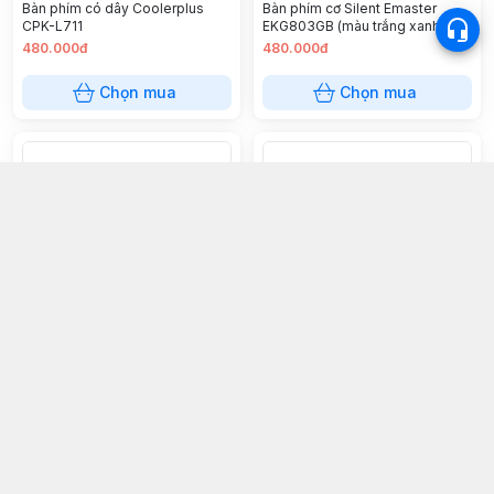
Bàn phím có dây Coolerplus
Bàn phím cơ Silent Emaster
CPK-L711
EKG803GB (màu trắng xanh)
480.000đ
480.000đ
Chọn mua
Chọn mua
Bàn phím USB AR-K870 Ares
Bàn phím cơ có dây EDRA EK316
Blue Switch
150.000đ
880.000đ
Chọn mua
Chọn mua