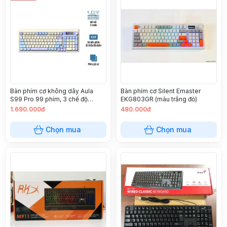
Bàn phím cơ không dây Aula
Bàn phím cơ Silent Emaster
S99 Pro 99 phím, 3 chế độ
EKG803GR (màu trắng đỏ)
Bluetooth, có dây, không dây
1.690.000đ
480.000đ
Chọn mua
Chọn mua