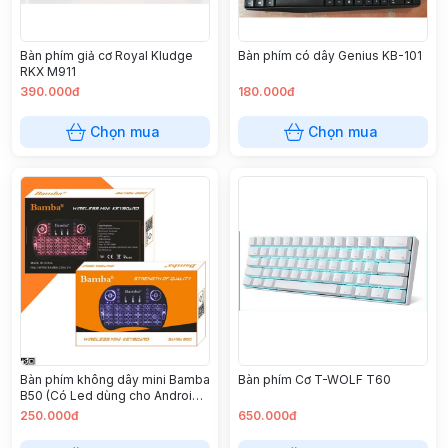
Bàn phím giả cơ Royal Kludge
Bàn phím có dây Genius KB-101
RKX M911
390.000đ
180.000đ
Chọn mua
Chọn mua
Bàn phím không dây mini Bamba
Bàn phím Cơ T-WOLF T60
B50 (Có Led dùng cho Android
TV Box, Smart TV, Laptop)
250.000đ
650.000đ