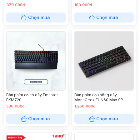
370.000đ
180.000đ
Chọn mua
Chọn mua
Bàn phím cơ có dây Emaster
Bàn phím cơ không dây
EKM720
MonsGeek FUN60 Max SP
Black Glare Magnetic Switches
590.000đ
1.250.000đ
(3 mode) 8K in 2.4G Wireless
Chọn mua
Chọn mua