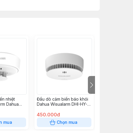
ến nhiệt
Đầu dò cảm biến báo khói
Loa còi hú báo
arm Dahua
Dahua Wisualarm DHI-HY-
SI12V/24V
-R4
SA40A-R4
450.000đ
280.000đ
n mua
Chọn mua
Chọn