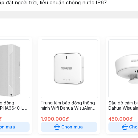
lắp đặt ngoài trời, tiêu chuẩn chống nước IP67
áo động
Trung tâm báo động thông
Đầu dò cảm bi
H-PHA6640-LP
minh Wifi Dahua WisuAlarm
Dahua Wisual
P)
DHI-HY-GW01A
DHI-HY-HT10A
đ
1.990.000đ
450.000đ
ọn mua
Chọn mua
Chọ