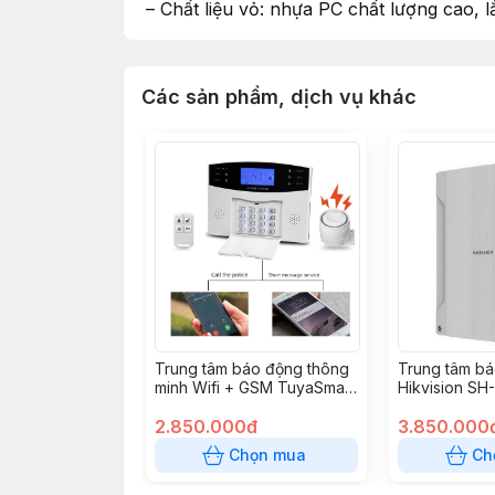
– Chất liệu vỏ: nhựa PC chất lượng cao, 
Các sản phẩm, dịch vụ khác
Trung tâm báo động thông
Trung tâm b
minh Wifi + GSM TuyaSmart
Hikvision S
6200
(DS-PHA64-L
2.850.000đ
3.850.000
Chọn mua
Ch