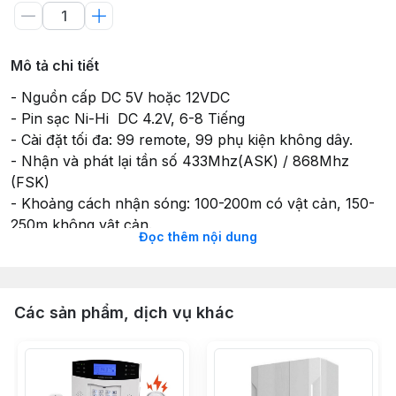
Mô tả chi tiết
- Nguồn cấp DC 5V hoặc 12VDC
- Pin sạc Ni-Hi DC 4.2V, 6-8 Tiếng
- Cài đặt tối đa: 99 remote, 99 phụ kiện không dây.
- Nhận và phát lại tần số 433Mhz(ASK) / 868Mhz
(FSK)
- Khoảng cách nhận sóng: 100-200m có vật cản, 150-
250m không vật cản.
Đọc thêm nội dung
- Khoảng cách phát sóng 200-300m có vật cản, 300-
500m không vật cản.
- Kích thước: 15.5x7x2 cm
- Nhiệt độ làm việc -20-55°C
Các sản phẩm, dịch vụ khác