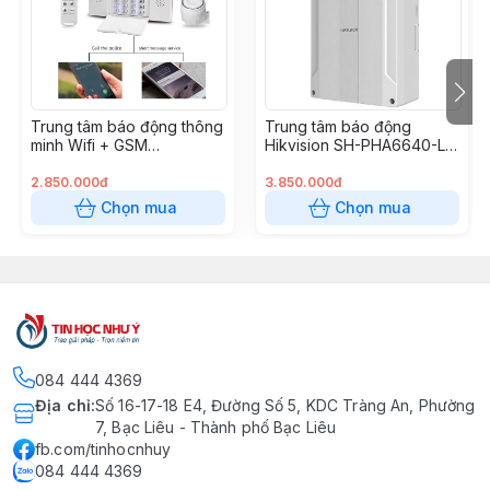
Trung tâm báo động thông
Trung tâm báo động
minh Wifi + GSM
Hikvision SH-PHA6640-LP
TuyaSmart 6200
(DS-PHA64-LP)
2.850.000đ
3.850.000đ
Chọn mua
Chọn mua
084 444 4369
Địa chỉ
:
Số 16-17-18 E4, Đường Số 5, KDC Tràng An, Phường
7, Bạc Liêu - Thành phố Bạc Liêu
fb.com/tinhocnhuy
084 444 4369