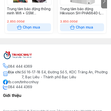
Trung tâm báo động thông
Trung tâm báo động
minh Wifi + GSM
Hikvision SH-PHA6640-LP
TuyaSmart 6200
(DS-PHA64-LP)
2.850.000đ
3.850.000đ
Chọn mua
Chọn mua
084 444 4369
Địa chỉ
:
Số 16-17-18 E4, Đường Số 5, KDC Tràng An, Phường
7, Bạc Liêu - Thành phố Bạc Liêu
fb.com/tinhocnhuy
084 444 4369
Giới thiệu