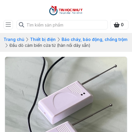
0
Trang chủ
Thiết bị điện
Báo cháy, báo động, chống trộm
Đầu dò cảm biến cửa từ (hàn nối dây sẵn)