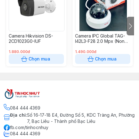
- Hỗ trợ khe cắm thẻ nhớ microSD/SDHC/SDXC/TF
dung lượng lên đến 256GB.
- Tích hợp micro thu âm.
- Tiêu chuẩn chống bụi và nước: IP67 (thích hợp sử
Camera Hikvision DS-
Camera IPC Global TAG-
dụng trong nhà và ngoài trời).
2CD1023G0-IUF
I42L3-F28 2.0 Mpx (None
PoE)
1.880.000đ
1.490.000đ
Chọn mua
Chọn mua
084 444 4369
Địa chỉ
:
Số 16-17-18 E4, Đường Số 5, KDC Tràng An, Phường
7, Bạc Liêu - Thành phố Bạc Liêu
fb.com/tinhocnhuy
084 444 4369