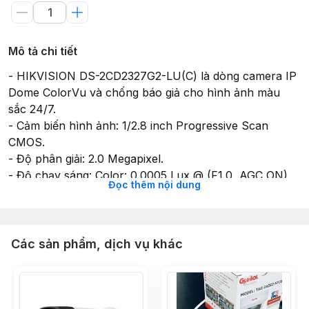
Mô tả chi tiết
- HIKVISION DS-2CD2327G2-LU(C) là dòng camera IP
Dome ColorVu và chống báo giả cho hình ảnh màu
sắc 24/7.
- Cảm biến hình ảnh: 1/2.8 inch Progressive Scan
CMOS.
- Độ phân giải: 2.0 Megapixel.
- Độ chạy sáng: Color: 0.0005 Lux @ (F1.0, AGC ON),
Đọc thêm nội dung
B/W: 0 Lux with Light.
- Chuẩn nén hình ảnh: H.265/H.264/H.264+/H.265+.
- Chức năng chống ngược sáng thực 120dB WDR.
- Chống báo giả bằng thuật toán deep learning phân
Các sản phẩm, dịch vụ khác
biệt người và phương tiện.
- Chức chống ngược sáng BLC (BackLight
Compensation).
- Chức năng lọc nhiễu kỹ thuật số 3D DNR.