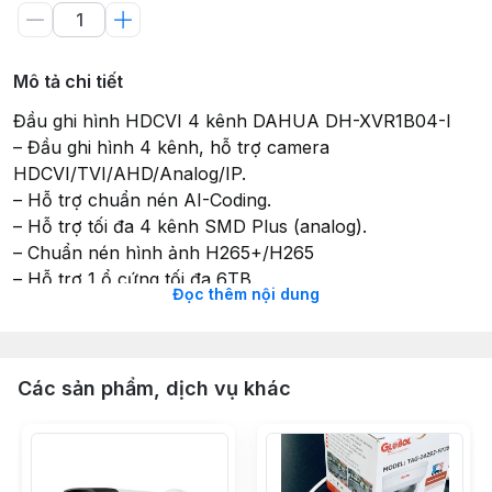
Mô tả chi tiết
Đầu ghi hình HDCVI 4 kênh DAHUA DH-XVR1B04-I
– Đầu ghi hình 4 kênh, hỗ trợ camera
HDCVI/TVI/AHD/Analog/IP.
– Hỗ trợ chuẩn nén AI-Coding.
– Hỗ trợ tối đa 4 kênh SMD Plus (analog).
– Chuẩn nén hình ảnh H265+/H265
– Hỗ trợ 1 ổ cứng tối đa 6TB.
Đọc thêm nội dung
– Hỗ trợ truyền tải âm thanh, báo động qua cáp đồng
trục.
– Thiết kế nút reset cứng trên mainboard.
Các sản phẩm, dịch vụ khác
Camera HDCVI Cooper 2MP DAHUA DH-HAC-B1A21P
– Camera HDCVI thân hồng ngoại, 2.0 megapixel
– Thiết kế mới nhỏ gọn, thẩm mỹ, dễ dàng lắp đặt
– Tầm xa hồng ngoại đến 20m với công nghệ hồng