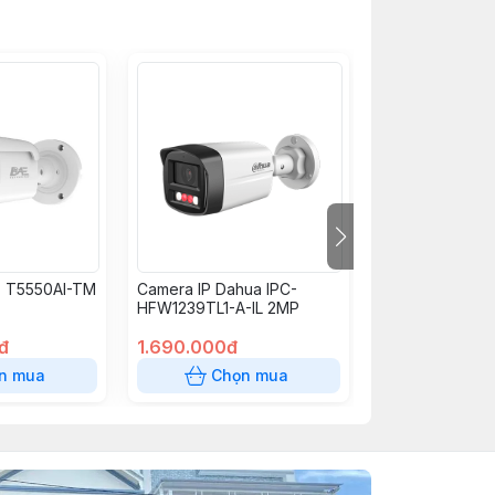
E T5550AI-TM
Camera IP Dahua IPC-
Camera imou P
HFW1239TL1-A-IL 2MP
Full Color IPC
đ
1.690.000đ
2.250.000đ
n mua
Chọn mua
Chọn