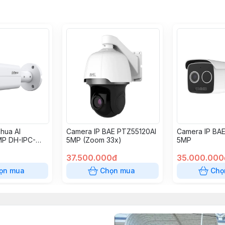
hua AI
Camera IP BAE PTZ55120AI
Camera IP BA
P DH-IPC-
5MP (Zoom 33x)
5MP
S-IL
37.500.000đ
35.000.000
ọn mua
Chọn mua
Chọ