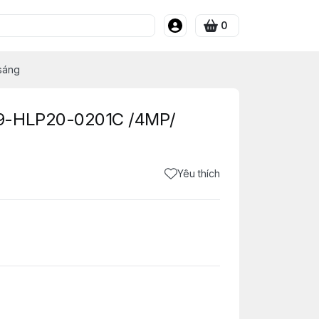
0
sáng
19-HLP20-0201C /4MP/
Yêu thích