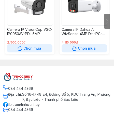
số xe và phát hiện sự cố.
– Hỗ trợ lưu trữ đám mây: Dropbox và các tên miền
P2P miễn phí.
– Tiêu chuẩn chống bụi và nước IP66: Phù hợp sử
Camera IP VisionCop VSC-
Camera IP Dahua AI
dụng trong mọi điều kiện thời tiết.
IP0950AV-PDL 5MP
WizSense 4MP DH-IPC-
HFW2449T-AS-IL
2.900.000đ
4.115.000đ
Chọn mua
Chọn mua
084 444 4369
Địa chỉ
:
Số 16-17-18 E4, Đường Số 5, KDC Tràng An, Phường
7, Bạc Liêu - Thành phố Bạc Liêu
fb.com/tinhocnhuy
084 444 4369