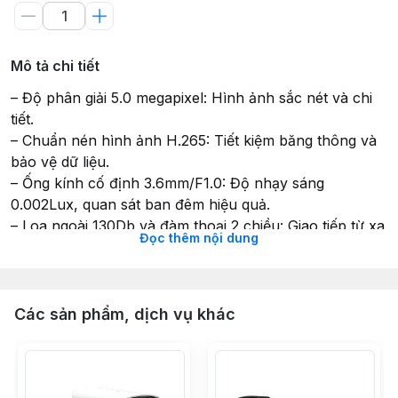
Mô tả chi tiết
– Độ phân giải 5.0 megapixel: Hình ảnh sắc nét và chi
tiết.
– Chuẩn nén hình ảnh H.265: Tiết kiệm băng thông và
bảo vệ dữ liệu.
– Ống kính cố định 3.6mm/F1.0: Độ nhạy sáng
0.002Lux, quan sát ban đêm hiệu quả.
– Loa ngoài 130Db và đàm thoại 2 chiều: Giao tiếp từ xa
Đọc thêm nội dung
dễ dàng.
– Tích hợp đèn LED đa chế độ: IR LED, Warm Light
LED, Red Blue LED LIGHT.
– Hỗ trợ 3 chế độ quan sát: Full Color, Day&Night,
Các sản phẩm, dịch vụ khác
Schedule.
– Hỗ trợ lưu trữ đa dạng: Khe cắm thẻ nhớ micro SD
lên đến 256GB.
– Tính năng AI mạnh mẽ: Nhận diện khuôn mặt, biển