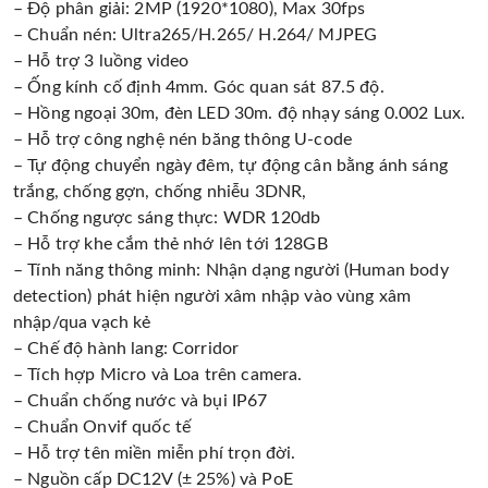
– Độ phân giải: 2MP (1920*1080), Max 30fps
– Chuẩn nén: Ultra265/H.265/ H.264/ MJPEG
– Hỗ trợ 3 luồng video
– Ống kính cố định 4mm. Góc quan sát 87.5 độ.
– Hồng ngoại 30m, đèn LED 30m. độ nhạy sáng 0.002 Lux.
– Hỗ trợ công nghệ nén băng thông U-code
– Tự động chuyển ngày đêm, tự động cân bằng ánh sáng
trắng, chống gợn, chống nhiễu 3DNR,
– Chống ngược sáng thực: WDR 120db
– Hỗ trợ khe cắm thẻ nhớ lên tới 128GB
– Tính năng thông minh: Nhận dạng người (Human body
detection) phát hiện người xâm nhập vào vùng xâm
nhập/qua vạch kẻ
– Chế độ hành lang: Corridor
– Tích hợp Micro và Loa trên camera.
– Chuẩn chống nước và bụi IP67
– Chuẩn Onvif quốc tế
– Hỗ trợ tên miền miễn phí trọn đời.
– Nguồn cấp DC12V (± 25%) và PoE