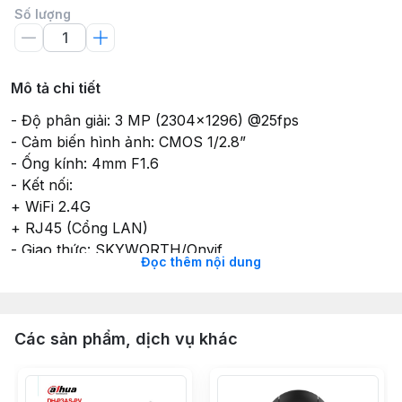
Số lượng
Mô tả chi tiết
- Độ phân giải: 3 MP (2304x1296) @25fps
- Cảm biến hình ảnh: CMOS 1/2.8”
- Ống kính: 4mm F1.6
- Kết nối:
+ WiFi 2.4G
+ RJ45 (Cổng LAN)
- Giao thức: SKYWORTH/Onvif
Đọc thêm nội dung
- Nguồn điện: 12V/1A DC
- Thẻ nhớ hỗ trợ: Tối đa 512GB
- Lưu trữ đám mây: Miễn phí 7 ngày
- Chuẩn nén hình ảnh: H.265+/H.265/H.264
Các sản phẩm, dịch vụ khác
- Âm thanh:
+ Chuẩn nén: G711A (mặc định) & G711U
+ Tính năng: Micro & loa tích hợp, âm thanh hai chiều