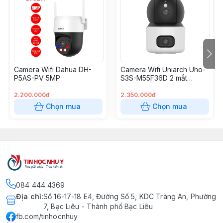
(đàm thoại 2 chiều)
- Chế độ hình ảnh:
+ Lật hình: Bình thường, Dọc, Ngang, Chéo
- Chế độ ánh sáng: Tự động, Ban ngày, Ban đêm, Tùy
chỉnh
Camera Wifi Dahua DH-
Camera Wifi Uniarch Uho-
- Tính năng thông minh:
P5AS-PV 5MP
S3S-M55F36D 2 mắt
+ Tự động tuần tra
(5MP+5MP)
+ Phát hiện & Theo dõi Con người
2.200.000đ
2.350.000đ
+ Phát hiện chuyển động
Chọn mua
Chọn mua
+ Đánh dấu người
+ Chế độ riêng tư
- Cảnh báo: Tin nhắn cảnh báo
084 444 4369
Địa chỉ
:
Số 16-17-18 E4, Đường Số 5, KDC Tràng An, Phường
7, Bạc Liêu - Thành phố Bạc Liêu
fb.com/tinhocnhuy