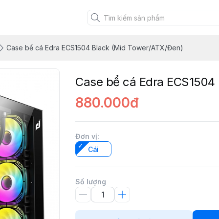
Case bể cá Edra ECS1504 Black (Mid Tower/ATX/Đen)
Case bể cá Edra ECS1504 
880.000đ
Đơn vị
:
Cái
Số lượng