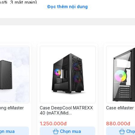
ưới, 3 mặt main)
Đọc thêm nội dung
TX
m
òng eMaster
Case DeepCool MATREXX
Case eMaster
40 (mATX/Mid
Tower/Black)
1.250.000đ
880.000đ
ọn mua
Chọn mua
Chọ