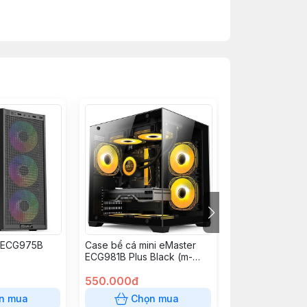
 ECG975B
Case bể cá mini eMaster
Case Magic ga
ECG981B Plus Black (m-
Black (M-ATX, m
ATX, no fan, max 7 fan,
Fan)
Rad 240)
550.000đ
880.000đ
n mua
Chọn mua
Chọn