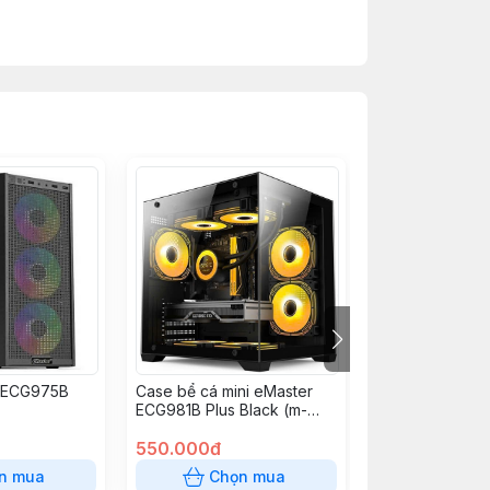
 ECG975B
Case bể cá mini eMaster
Case Magic ga
ECG981B Plus Black (m-
Black (M-ATX, m
ATX, no fan, max 7 fan,
Fan)
Rad 240)
550.000đ
880.000đ
n mua
Chọn mua
Chọn