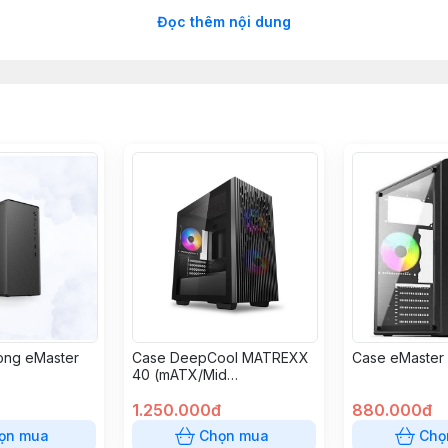
Đọc thêm nội dung
ối đa 390mm
200mm
òng eMaster
Case DeepCool MATREXX
Case eMaster
40 (mATX/Mid
Tower/Black)
1.250.000đ
880.000đ
ọn mua
Chọn mua
Chọ