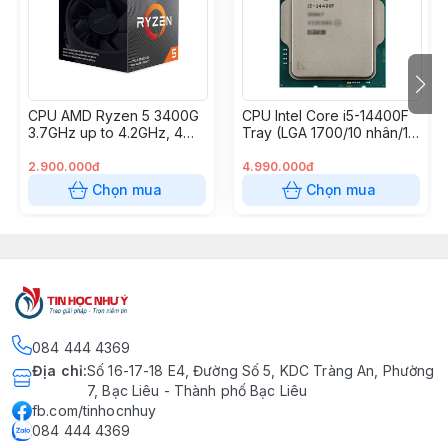
- Bo mạch đề nghị: Intel B660 hoặc B760 trở lên
- Yêu cầu VGA: Có
CPU AMD Ryzen 5 3400G
CPU Intel Core i5-14400F
3.7GHz up to 4.2GHz, 4
Tray (LGA 1700/10 nhân/16
nhân 8 luồng, 4MB Cache,
luồng/Max 4.7GHz/No
Radeon Vega 11, 65W
Box)
2.900.000đ
4.990.000đ
(Socket AM4)
Chọn mua
Chọn mua
084 444 4369
Địa chỉ
:
Số 16-17-18 E4, Đường Số 5, KDC Tràng An, Phường
7, Bạc Liêu - Thành phố Bạc Liêu
fb.com/tinhocnhuy
084 444 4369