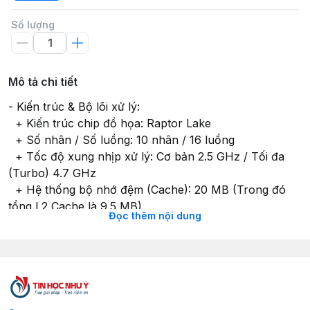
Số lượng
Mô tả chi tiết
- Kiến trúc & Bộ lõi xử lý:
+ Kiến trúc chip đồ họa: Raptor Lake
+ Số nhân / Số luồng: 10 nhân / 16 luồng
+ Tốc độ xung nhịp xử lý: Cơ bản 2.5 GHz / Tối đa
(Turbo) 4.7 GHz
+ Hệ thống bộ nhớ đệm (Cache): 20 MB (Trong đó
tổng L2 Cache là 9.5 MB)
Đọc thêm nội dung
- Khả năng tương thích nền tảng:
+ Khe cắm hỗ trợ (Socket): LGA 1700
+ Chuẩn giao tiếp mở rộng: Hỗ trợ PCIe Phiên bản 5.0
và 4.0 (Cấu hình lên đến 1x16+4 / 2x8+4)
- Khả năng hỗ trợ bộ nhớ (RAM):
+ Loại RAM tương thích: DDR4 3200 MHz / DDR5