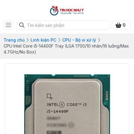
0
Trang chủ
Linh kiện PC
CPU - Bộ vi xử lý
CPU Intel Core i5-14400F Tray (LGA 1700/10 nhân/16 luồng/Max
4.7GHz/No Box)