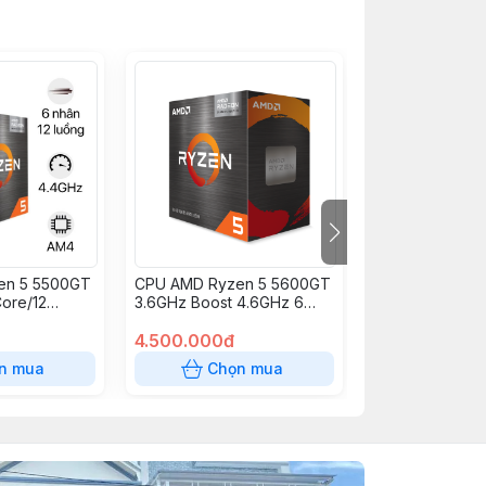
en 5 5500GT
CPU AMD Ryzen 5 5600GT
CPU AMD Ryze
ore/12
3.6GHz Boost 4.6GHz 6
3.9GHz Boost 4
3.6Ghz/Turbo
nhân 12 luồng 19MB AM4
nhân 12 luồng 
 19MB)
Radeon Vega 7
4.500.000đ
Radeon Vega 7
3.950.000đ
n mua
Chọn mua
Chọn