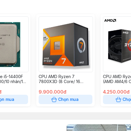
re i5-14400F
CPU AMD Ryzen 7
CPU AMD Ryz
00/10 nhân/16
7800X3D (8 Core/ 16
(AMD AM4/6 C
.7GHz/No Box)
Thread/ Base 4.2Ghz/
Thread/Base 
đ
Turbo 5.0Ghz/ Cache
9.900.000đ
4.4Ghz/Cache
4.250.000đ
104MB)
ọn mua
Chọn mua
Chọ