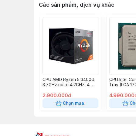
Các sản phẩm, dịch vụ khác
CPU AMD Ryzen 5 3400G
CPU Intel Co
3.7GHz up to 4.2GHz, 4
Tray (LGA 17
nhân 8 luồng, 4MB Cache,
luồng/Max 4
Radeon Vega 11, 65W
2.900.000đ
4.990.000
(Socket AM4)
Chọn mua
Ch