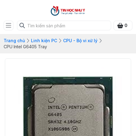
0
Trang chủ
Linh kiện PC
CPU - Bộ vi xử lý
CPU Intel G6405 Tray