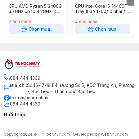
CPU AMD Ryzen 5 3400G
CPU Intel Core i5-14400F
3.7GHz up to 4.2GHz, 4
Tray (LGA 1700/10 nhân/16
nhân 8 luồng, 4MB Cache,
luồng/Max 4.7GHz/No
Radeon Vega 11, 65W
Box)
2.900.000đ
4.990.000đ
(Socket AM4)
Chọn mua
Chọn mua
084 444 4369
Địa chỉ
:
Số 16-17-18 E4, Đường Số 5, KDC Tràng An, Phường
7, Bạc Liêu - Thành phố Bạc Liêu
fb.com/tinhocnhuy
084 444 4369
Giới thiệu
Copyright 2024 © TinHocNhuY.com | Developed by WebNhuY.com