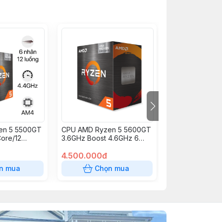
en 5 5500GT
CPU AMD Ryzen 5 5600GT
CPU AMD Ryze
ore/12
3.6GHz Boost 4.6GHz 6
3.9GHz Boost 4
3.6Ghz/Turbo
nhân 12 luồng 19MB AM4
nhân 12 luồng 
 19MB)
Radeon Vega 7
4.500.000đ
Radeon Vega 7
3.950.000đ
n mua
Chọn mua
Chọn