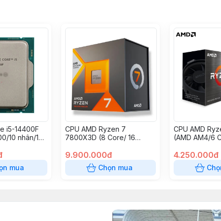
re i5-14400F
CPU AMD Ryzen 7
CPU AMD Ryz
00/10 nhân/16
7800X3D (8 Core/ 16
(AMD AM4/6 C
.7GHz/No Box)
Thread/ Base 4.2Ghz/
Thread/Base 
đ
Turbo 5.0Ghz/ Cache
9.900.000đ
4.4Ghz/Cache
4.250.000đ
104MB)
ọn mua
Chọn mua
Chọ