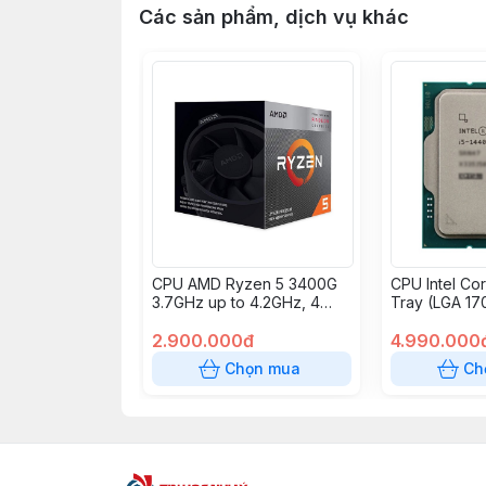
Các sản phẩm, dịch vụ khác
CPU AMD Ryzen 5 3400G
CPU Intel Co
3.7GHz up to 4.2GHz, 4
Tray (LGA 17
nhân 8 luồng, 4MB Cache,
luồng/Max 4
Radeon Vega 11, 65W
2.900.000đ
4.990.000
(Socket AM4)
Chọn mua
Ch