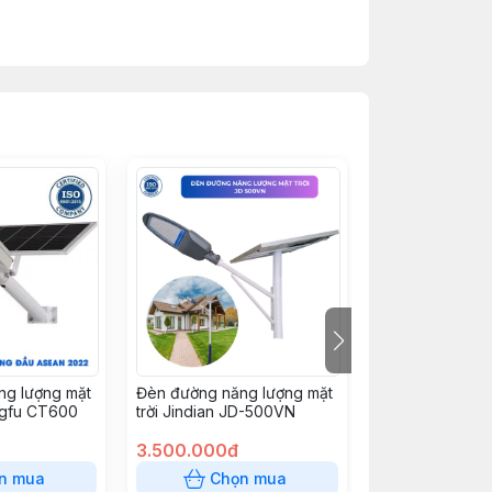
ng lượng mặt
Đèn đường năng lượng mặt
Đèn đường NLM
ngfu CT600
trời Jindian JD-500VN
DB6300S - 30
3.500.000đ
1.950.000đ
n mua
Chọn mua
Chọn