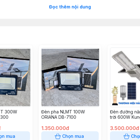
Đọc thêm nội dung
MT 300W
Đèn pha NLMT 100W
Đèn đường nă
7300
ORIANA DB-7100
trời 600W Ku
đ
1.350.000đ
3.500.000đ
ọn mua
Chọn mua
Chọ