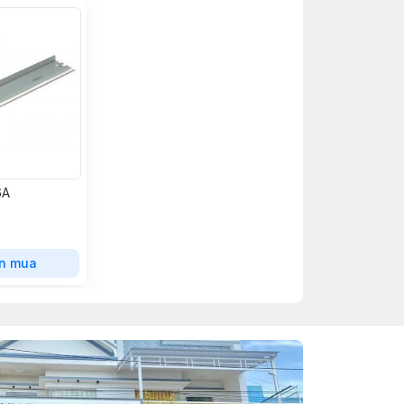
6A
n mua