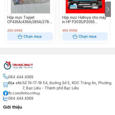
Hộp mực Topjet
Hộp mực Halloya cho máy
CP435A/436A/285A/278A
in HP P2035/P2055
Halloya
(05A/80A/319)
250.000đ
450.000đ
Chọn mua
Chọn mua
084 444 4369
Địa chỉ
:
Số 16-17-18 E4, Đường Số 5, KDC Tràng An, Phường
7, Bạc Liêu - Thành phố Bạc Liêu
fb.com/tinhocnhuy
084 444 4369
Giới thiệu