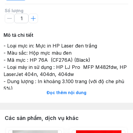
Số lượng
Mô tả chi tiết
- Loại mực in: Mực in HP Laser đen trắng
- Màu sắc: Hộp mực màu đen
- Mã mực : HP 76A (CF276A) (Black)
- Loại máy in sử dụng : HP LJ Pro MFP M482fdw, HP
LaserJet 404n, 404dn, 404dw
- Dung lượng : In khoảng 3.100 trang (với độ che phủ
5%)
Đọc thêm nội dung
- Hộp mực chưa bao gồm chíp
- Lưu ý: Nếu dùng cho máy Canon LBP 223dw/ 226dw/
MF443dw/445dw/449x (CRG 057) không cần dùng
chíp
Các sản phẩm, dịch vụ khác