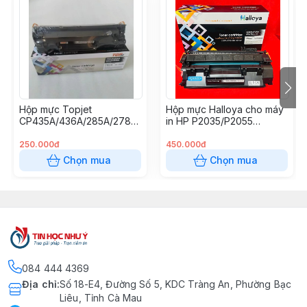
Hộp mực Topjet
Hộp mực Halloya cho máy
CP435A/436A/285A/278A
in HP P2035/P2055
Halloya
(05A/80A/319)
250.000đ
450.000đ
Chọn mua
Chọn mua
084 444 4369
Địa chỉ
:
Số 18-E4, Đường Số 5, KDC Tràng An, Phường Bạc
Liêu, Tỉnh Cà Mau