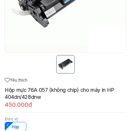
Yêu thích
Hộp mực 76A 057 (không chip) cho máy in HP
404dn/428dnw
450.000đ
Đơn vị
:
Hộp