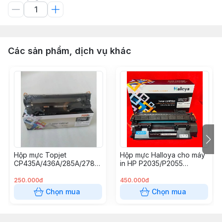
Các sản phẩm, dịch vụ khác
Hộp mực Topjet
Hộp mực Halloya cho máy
CP435A/436A/285A/278A
in HP P2035/P2055
Halloya
(05A/80A/319)
250.000đ
450.000đ
Chọn mua
Chọn mua