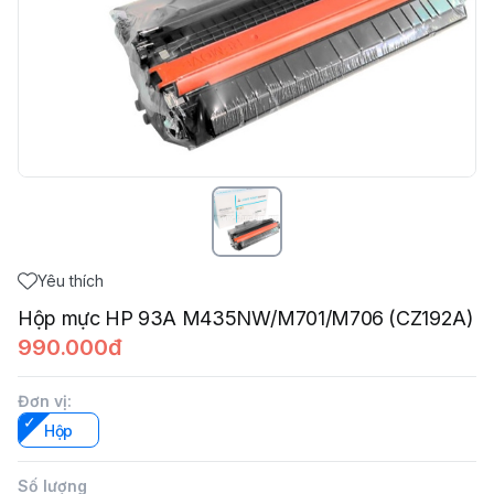
Yêu thích
Hộp mực HP 93A M435NW/M701/M706 (CZ192A)
990.000đ
Đơn vị
:
Hộp
Số lượng