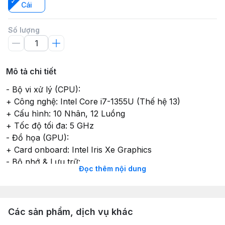
Cái
Số lượng
Mô tả chi tiết
- Bộ vi xử lý (CPU):
+ Công nghệ: Intel Core i7-1355U (Thế hệ 13)
+ Cấu hình: 10 Nhân, 12 Luồng
+ Tốc độ tối đa: 5 GHz
- Đồ họa (GPU):
+ Card onboard: Intel Iris Xe Graphics
- Bộ nhớ & Lưu trữ:
Đọc thêm nội dung
+ RAM: 16 GB (2 thanh 8 GB, gồm 1 thanh onboard + 1
khe rời)
+ Loại RAM: DDR4 (Hỗ trợ tối đa 16 GB)
+ Ổ cứng: 1TB SSD M.2 2230
Các sản phẩm, dịch vụ khác
- Màn hình: