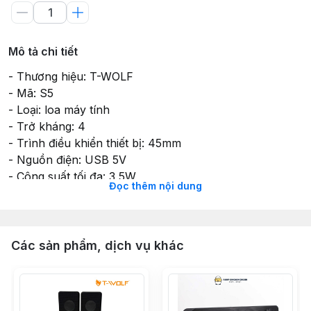
Mô tả chi tiết
- Thương hiệu: T-WOLF
- Mã: S5
- Loại: loa máy tính
- Trở kháng: 4
- Trình điều khiển thiết bị: 45mm
- Nguồn điện: USB 5V
- Công suất tối đa: 3,5W
Đọc thêm nội dung
- Công suất định mức: 3W x 2X
- Tần số: 20HZ đến 20KHZ
- Tỉ lệ tín hiệu trên âm thanh: 58 db
- Loại kết nối: ổ cấm âm thanh 3,5mm
Các sản phẩm, dịch vụ khác
- Vật liệu: nhựa
- Màu sắc: đen
- Kích thước: 180 x 76 x 120 mm