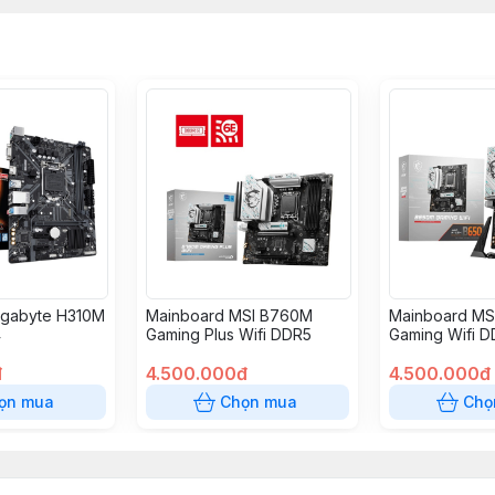
igabyte H310M
Mainboard MSI B760M
Mainboard MS
4
Gaming Plus Wifi DDR5
Gaming Wifi 
đ
4.500.000đ
4.500.000đ
ọn mua
Chọn mua
Chọ