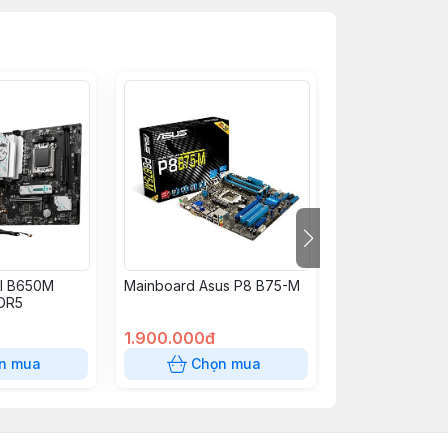
I B650M
Mainboard Asus P8 B75-M
Mainboard ASU
DDR5
B550M-A (AMD 
m-ATX, 4 khe 
1.900.000đ
3.450.000đ
n mua
Chọn mua
Chọn