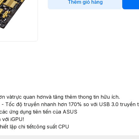
Thêm giỏ hàng
ơn vàtrực quan hơnvà tăng thêm thong tin hữu ích.
 - Tốc độ truyền nhanh hơn 170% so với USB 3.0 truyền 
i các ứng dụng tiên tiến của ASUS
 với iGPU!
iết lập chi tiếtcông suất CPU