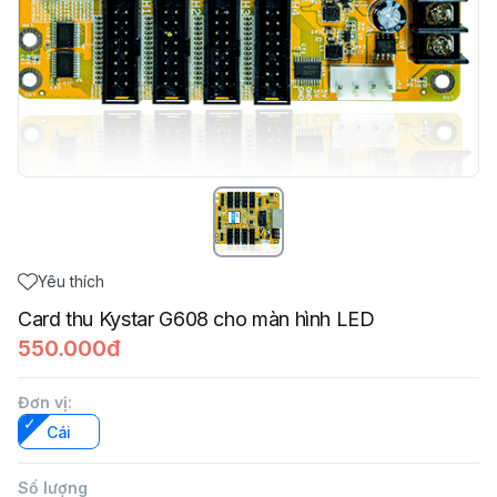
Yêu thích
Card thu Kystar G608 cho màn hình LED
550.000đ
Đơn vị
:
Cái
Số lượng