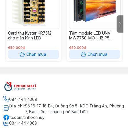
Card thu Kystar KR7512
Tấm module LED UNV
cho màn hình LED
MW7750-MO-H1B P5
outdoor
650.000đ
650.000đ
Chọn mua
Chọn mua
084 444 4369
Địa chỉ
:
Số 16-17-18 E4, Đường Số 5, KDC Tràng An, Phường
7, Bạc Liêu - Thành phố Bạc Liêu
fb.com/tinhocnhuy
084 444 4369