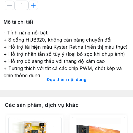
Mô tả chi tiết
- Tính năng nổi bật:
+ 8 cổng HUB320, không cần bảng chuyển đổi
+ Hỗ trợ tái hiện màu Kystar Retina (hiển thị màu thực)
+ Hỗ trợ nhân tần số tùy ý (loại bỏ sọc khi chụp ảnh)
+ Hỗ trợ độ sáng thấp với thang độ xám cao
+ Tương thích với tất cả các chip PWM, chốt kép và
chip thông dụng
Đọc thêm nội dung
+ Hỗ trợ giao diện HUB75 và các module 1 ~ 32S
+ Hỗ trợ hiệu chỉnh từng pixel
- Độ tải:
+ Mảng dữ liệu song song RGB: 32
Các sản phẩm, dịch vụ khác
+ Độ tải khuyến nghị: 256 * 512