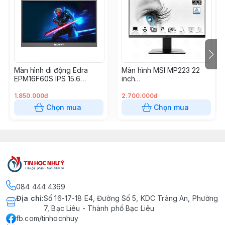
Màn hình di động Edra
Màn hình MSI MP223 22
EPM16F60S IPS 15.6
inch
inch/1920x1080/60Hz
(VA/100Hz/FullHD/VGA/HD
MI)
1.850.000đ
2.700.000đ
Chọn mua
Chọn mua
084 444 4369
Địa chỉ
:
Số 16-17-18 E4, Đường Số 5, KDC Tràng An, Phường
7, Bạc Liêu - Thành phố Bạc Liêu
fb.com/tinhocnhuy