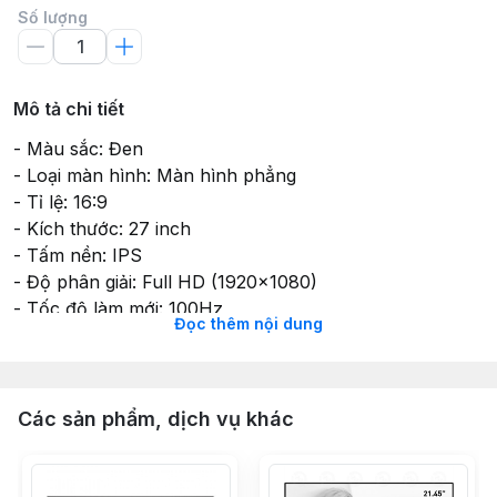
Số lượng
Mô tả chi tiết
- Màu sắc: Đen
- Loại màn hình: Màn hình phẳng
- Tỉ lệ: 16:9
- Kích thước: 27 inch
- Tấm nền: IPS
- Độ phân giải: Full HD (1920x1080)
- Tốc độ làm mới: 100Hz
Đọc thêm nội dung
- Góc nhìn 178 độ
- Thời gian phản hồi: 1ms (MPRT)
- Độ sáng tối đa: 250cd/m2
- Màu hiển thị: 16.
Các sản phẩm, dịch vụ khác