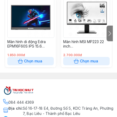
Màn hình di động Edra
Màn hình MSI MP223 22
EPM16F60S IPS 15.6
inch
inch/1920x1080/60Hz
(VA/100Hz/FullHD/VGA/HD
MI)
1.850.000đ
2.700.000đ
Chọn mua
Chọn mua
084 444 4369
Địa chỉ
:
Số 16-17-18 E4, Đường Số 5, KDC Tràng An, Phường
7, Bạc Liêu - Thành phố Bạc Liêu