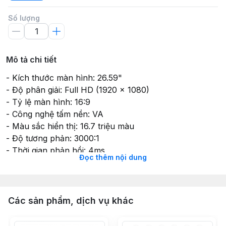
Số lượng
Mô tả chi tiết
- Kích thước màn hình: 26.59"
- Độ phân giải: Full HD (1920 x 1080)
- Tỷ lệ màn hình: 16:9
- Công nghệ tấm nền: VA
- Màu sắc hiển thị: 16.7 triệu màu
- Độ tương phản: 3000:1
- Thời gian phản hồi: 4ms
Đọc thêm nội dung
- Tần số quét: 60Hz
- Cổng kết nối: HDMI, D-Sub
- Nâng tầm trải nghiệm với độ cong 1800R
Các sản phẩm, dịch vụ khác