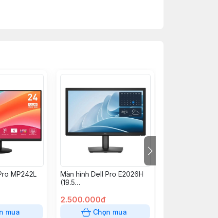
 Pro MP242L
Màn hình Dell Pro E2026H
Màn hình Dell 
(19.5
(23.8
llHD/HDMI/Dis
inch/1600x900/5ms/100Hz)
inch/IPS/FHD/1
2.500.000đ
3.290.000đ
n mua
Chọn mua
Chọn