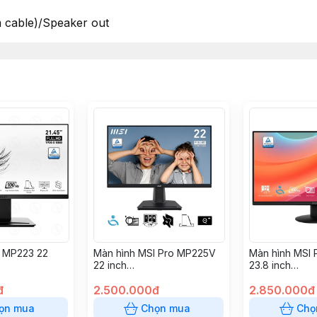
 cable)/Speaker out
I MP223 22
Màn hình MSI Pro MP225V
Màn hình MSI
22 inch
23.8 inch
ullHD/VGA/HD
(IPS/100Hz/FullHD/VGA/HD
(IPS/100Hz/Fu
đ
MI)
2.500.000đ
play Port)
2.850.000đ
ọn mua
Chọn mua
Chọ