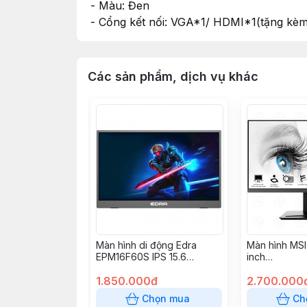
- Màu: Đen
- Cổng kết nối: VGA*1/ HDMI*1(tặng kèm
Các sản phẩm, dịch vụ khác
Màn hình di động Edra
Màn hình MS
EPM16F60S IPS 15.6
inch
inch/1920x1080/60Hz
(VA/100Hz/F
1.850.000đ
MI)
2.700.000
Chọn mua
Ch