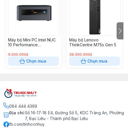
Máy bộ Mini PC Intel NUC
Máy bộ Lenovo
10 Performance
ThinkCentre M75s Gen 5
NUC10i3FNH (Core i3-
10110U/Intel Core UHD
9.500.000đ
38.000.000đ
Graphics/Wi-Fi
Chọn mua
Chọn mua
6+Bluetooth)
084 444 4369
Địa chỉ
:
Số 16-17-18 E4, Đường Số 5, KDC Tràng An, Phường
7, Bạc Liêu - Thành phố Bạc Liêu
fb.com/tinhocnhuy