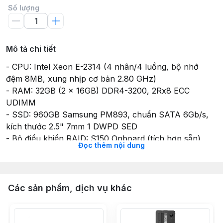
Số lượng
Mô tả chi tiết
- CPU: Intel Xeon E-2314 (4 nhân/4 luồng, bộ nhớ
đệm 8MB, xung nhịp cơ bản 2.80 GHz)
- RAM: 32GB (2 x 16GB) DDR4-3200, 2Rx8 ECC
UDIMM
- SSD: 960GB Samsung PM893, chuẩn SATA 6Gb/s,
kích thước 2.5" 7mm 1 DWPD SED
- Bộ điều khiển RAID: S150 Onboard (tích hợp sẵn)
Đọc thêm nội dung
- Ổ đĩa quang: DVDRW
- Card mạng: Broadcom BC5720 Dual-Port 1GbE LOM
(2 cổng mạng 1 Gigabit Ethernet tích hợp)
- Quản lý từ xa: iDRAC9 Basic
Các sản phẩm, dịch vụ khác
- Nguồn điện: 300W
- Dạng case: Mini Tower 4U
- Số lượng khay ổ cứng: 4 x 3.5"