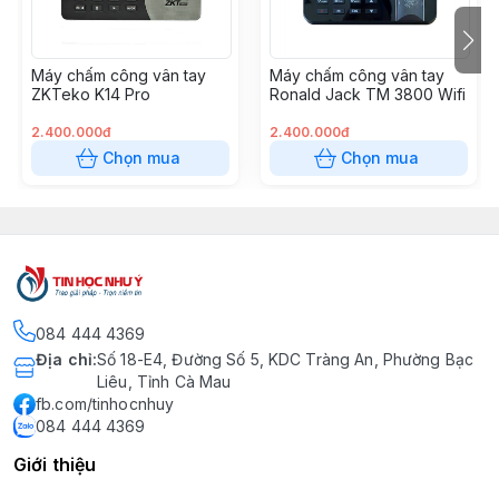
– Kích thước 116 mm × 107 mm × 22 mm.
– Xuất xứ: Trung Quốc.
Máy chấm công vân tay
Máy chấm công vân tay
ZKTeko K14 Pro
Ronald Jack TM 3800 Wifi
2.400.000đ
2.400.000đ
Chọn mua
Chọn mua
084 444 4369
Địa chỉ
:
Số 18-E4, Đường Số 5, KDC Tràng An, Phường Bạc
Liêu, Tỉnh Cà Mau
fb.com/tinhocnhuy
084 444 4369
Giới thiệu