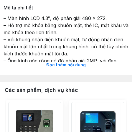
Mô tả chi tiết
– Màn hình LCD 4.3″, độ phân giải 480 × 272.
– Hỗ trợ mở khóa bằng khuôn mặt, thẻ IC, mật khẩu và
mở khóa theo lịch trình.
– Với khung nhận diện khuôn mặt, tự động nhận diện
khuôn mặt lớn nhất trong khung hình, có thể tùy chính
kích thước khuôn mặt tối đa.
– Ống kính góc rộng có độ phân giải 2MP, với đèn
Đọc thêm nội dung
trắng tự động hoặc thủ công.
– Khoảng cách nhận diện 0.3m – 1.5m.
– Độ chính xác lên đến 99.5%, tốc độ nhận diện 0.3s.
– Hỗ trợ 1500 người dùng, 1500 khuôn mặt, 1500 thẻ,
Các sản phẩm, dịch vụ khác
1500 mật khẩu và 150000 sư kiện.
– Hỗ trợ tính năng phát hiện sự sống.
– Hỗ trợ phân chia người dùng thường, người dùng
tuần tra, người dùng VIP,…
– Hỗ trợ 4 chế độ hiển thị mở khóa.
– Nguồn cấp: DC 12V 1.5A.