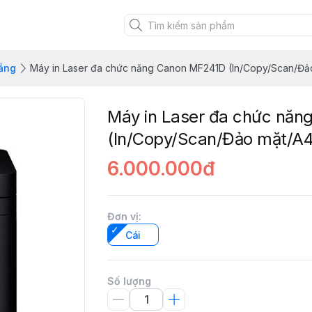
rắng
Máy in Laser đa chức năng Canon MF241D (In/Copy/Scan/Đả
Máy in Laser đa chức nă
(In/Copy/Scan/Đảo mặt/A
6.000.000đ
Đơn vị
:
Cái
Số lượng