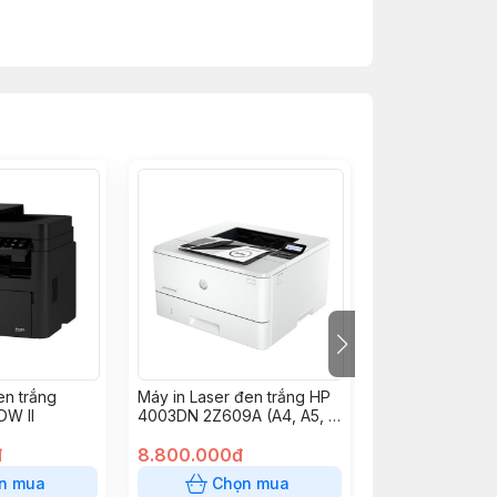
en trắng
Máy in Laser đen trắng HP
Máy in laser đe
W II
4003DN 2Z609A (A4, A5, in
năng Pantum P
đảo mặt, USB, LAN)
A4, USB, WIFI)
đ
8.800.000đ
2.950.000đ
n mua
Chọn mua
Chọn