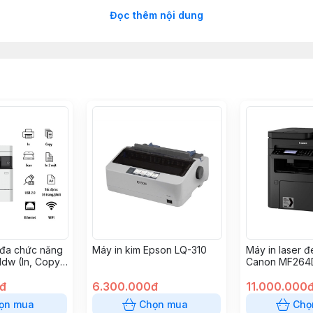
Đọc thêm nội dung
60Hz (±2Hz)
 đa chức năng
Máy in kim Epson LQ-310
Máy in laser đ
dw (In, Copy,
Canon MF264D
n 2 mặt tự
0đ
6.300.000đ
11.000.000
ọn mua
Chọn mua
Chọ