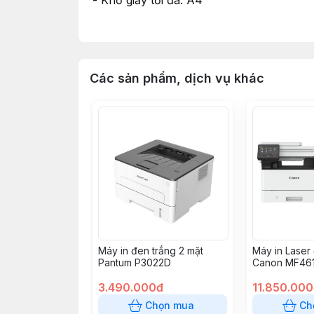
- Khổ giấy tối đa: A4
- Độ phân giải:
+ In và Copy: 600 x 600dpi
+ Scan: 9600 x 9600dpi
- Kết nối: USB 2.0
Các sản phẩm, dịch vụ khác
- Tốc độ in đen trắng: 27 tờ/phút
- Hộp mực: Cartridge 337
- Trọng lượng: 11.4kg
- Điện áp: AC 220 - 240V (±10%), 50 / 
Máy in đen trắng 2 mặt
Máy in Laser
Pantum P3022D
Canon MF461
Scan, Wi-Fi, I
3.490.000đ
động)
11.850.00
Chọn mua
Ch