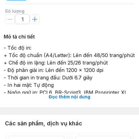
Số lượng
Mô tả chi tiết
- Tốc độ in:
+ Tốc độ chuẩn (A4/Letter): Lên đến 48/50 trang/phút
+ Chế độ im lặng: Lên đến 25/26 trang/phút
- Độ phân giải in: Lên đến 1200 x 1200 dpi
- Thời gian in trang đầu: Dưới 6.7 giây
- In hai mặt: Tự động
- Ngôn ngữ in: PCL6, BR-Script3, IBM Proprinter XL,
Đọc thêm nội dung
Epson FX-850, PDF Version 1.7, XPS Version 1.0
- Kết nối:
+ Cổng giao tiếp: USB 2.0, Gigabit Ethernet, Wi-Fi
Các sản phẩm, dịch vụ khác
Direct, Wireless Lan (2.4GHz/5.0GHz)
+ In từ thiết bị di động: AirPrint, Mopria, Brother Mobile