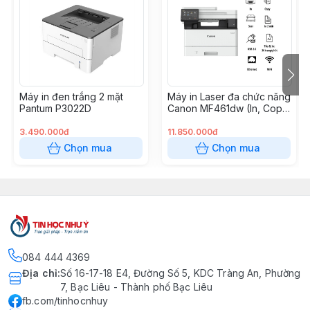
Máy in đen trắng 2 mặt
Máy in Laser đa chức năng
Pantum P3022D
Canon MF461dw (In, Copy,
Scan, Wi-Fi, In 2 mặt tự
động)
3.490.000đ
11.850.000đ
Chọn mua
Chọn mua
084 444 4369
Địa chỉ
:
Số 16-17-18 E4, Đường Số 5, KDC Tràng An, Phường
7, Bạc Liêu - Thành phố Bạc Liêu
fb.com/tinhocnhuy