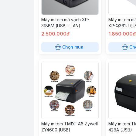
Máy in tem mã vạch XP-
Máy in tem mã
318BM (USB + LAN)
XP-Q361U (U
2.500.000đ
1.850.000đ
Chọn mua
Ch
Máy in tem TMĐT A6 Zywell
Máy in tem T
ZY4600 (USB)
428A (USB)