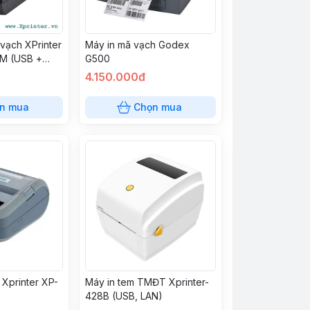
vạch XPrinter
Máy in mã vạch Godex
M (USB +
G500
4.150.000đ
n mua
Chọn mua
 Xprinter XP-
Máy in tem TMĐT Xprinter-
428B (USB, LAN)