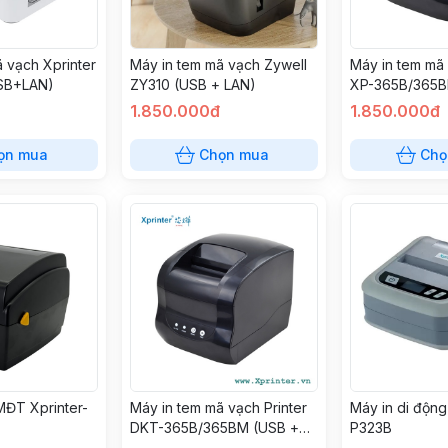
 vạch Xprinter
Máy in tem mã vạch Zywell
Máy in tem mã 
SB+LAN)
ZY310 (USB + LAN)
XP-365B/365B
LAN)
1.850.000đ
1.850.000đ
ọn mua
Chọn mua
Chọ
MĐT Xprinter-
Máy in tem mã vạch Printer
Máy in di động
DKT-365B/365BM (USB +
P323B
LAN)