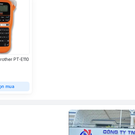
rother PT-E110
ọn mua