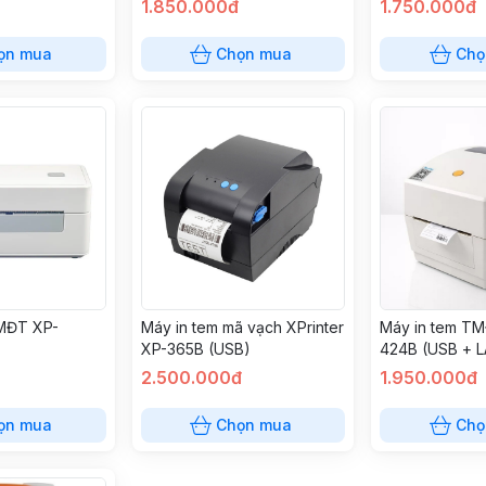
1.850.000đ
1.750.000đ
ọn mua
Chọn mua
Chọ
TMĐT XP-
Máy in tem mã vạch XPrinter
Máy in tem TM
XP-365B (USB)
424B (USB + 
2.500.000đ
1.950.000đ
ọn mua
Chọn mua
Chọ