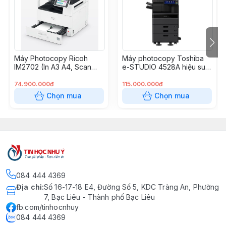
- Bộ nhớ tiêu chuẩn: 256Mb
Máy Photocopy Ricoh
Máy photocopy Toshiba
IM2702 (In A3 A4, Scan
e-STUDIO 4528A hiệu suất
màu, Copy, Duplex, RADF,
cao
WiFi)
74.900.000đ
115.000.000đ
Chọn mua
Chọn mua
084 444 4369
Địa chỉ
:
Số 16-17-18 E4, Đường Số 5, KDC Tràng An, Phường
7, Bạc Liêu - Thành phố Bạc Liêu
fb.com/tinhocnhuy
084 444 4369