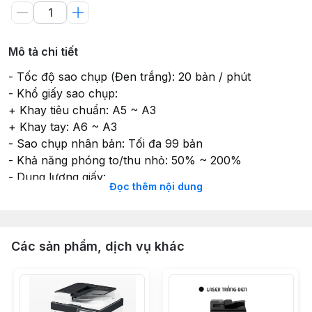
Mô tả chi tiết
- Tốc độ sao chụp (Đen trắng): 20 bản / phút
- Khổ giấy sao chụp:
+ Khay tiêu chuẩn: A5 ~ A3
+ Khay tay: A6 ~ A3
- Sao chụp nhân bản: Tối đa 99 bản
- Khả năng phóng to/thu nhỏ: 50% ~ 200%
- Dung lượng giấy:
Đọc thêm nội dung
+ Khay tiêu chuẩn: 1 x 250 tờ
+ Khay tay: 100 tờ
+ Khay chứa giấy ra: 250 tờ
- Độ phân giải: 600 dpi (bình thường)
Các sản phẩm, dịch vụ khác
- Phương thức cho ra ảnh: Quét tia Laser (Quét 1 lần,
sao chụp nhiều lần)
- Màn hình điều khiển: Màn hình cơ (bấm số)
- Chia bộ điện tử: Xếp chồng