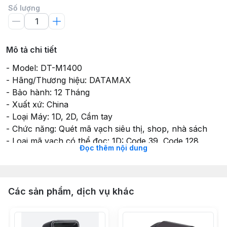
Số lượng
Mô tả chi tiết
- Model: DT-M1400
- Hãng/Thương hiệu: DATAMAX
- Bảo hành: 12 Tháng
- Xuất xứ: China
- Loại Máy: 1D, 2D, Cầm tay
- Chức năng: Quét mã vạch siêu thị, shop, nhà sách
- Loại mã vạch có thể đọc: 1D: Code 39, Code 128,
Đọc thêm nội dung
Code 93, Codabar/NW7, Code 11, MSI Plessey,
UPC/EAN, I 2 of 5, Korean 3 of 5, GS1 DataBar, Base
32 (Italian Pharma) 2D: PDF417, Composite Codes,
TLC-39, Aztec, DataMatrix, MaxiCode, QR Code, Micro
Các sản phẩm, dịch vụ khác
QR, Han Xin, Postal Codes
- Tốc độ Scan: 500 Dòng/Giây
- Cổng Kết Nối: USB