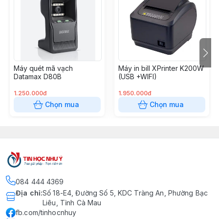
Máy quét mã vạch
Máy in bill XPrinter K200W
Datamax D80B
(USB +WIFI)
1.250.000đ
1.950.000đ
Chọn mua
Chọn mua
084 444 4369
Địa chỉ
:
Số 18-E4, Đường Số 5, KDC Tràng An, Phường Bạc
Liêu, Tỉnh Cà Mau
fb.com/tinhocnhuy