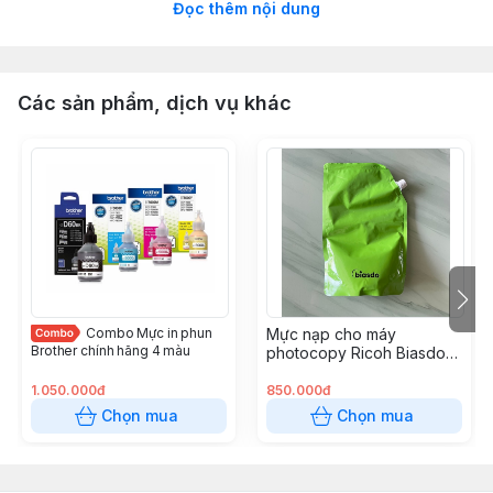
Đọc thêm nội dung
loại mực in vừa bảo vệ môi trường vừa có chất lượng
bản in vô cùng rõ nét, bền màu.
- Dòng máy sử dụng mực Epson 003:
+ Máy in Epson EcoTank L1110
Các sản phẩm, dịch vụ khác
+ Máy in Epson EcoTank All-in-one L5190
+ Máy in Epson EcoTank All-in-one L3110
+ Máy in Epson EcoTank All-in-one L3150
Combo Mực in phun
Mực nạp cho máy
Brother chính hãng 4 màu
photocopy Ricoh Biasdo
MP 3554 1kg
1.050.000đ
850.000đ
Chọn mua
Chọn mua