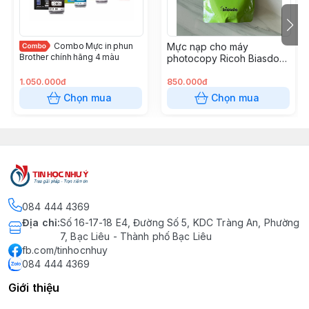
Combo Mực in phun
Mực nạp cho máy
Brother chính hãng 4 màu
photocopy Ricoh Biasdo
MP 3554 1kg
1.050.000đ
850.000đ
Chọn mua
Chọn mua
084 444 4369
Địa chỉ
:
Số 16-17-18 E4, Đường Số 5, KDC Tràng An, Phường
7, Bạc Liêu - Thành phố Bạc Liêu
fb.com/tinhocnhuy
084 444 4369
Giới thiệu