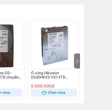
ion DS-
Ổ cứng Hikvision
Ổ cứng Hikvisi
6TB chuyên
DS40HKVS-VX1 4TB
DS120HKAI-VX1
)
chuyên dụng (3.5 inch)
chuyên dụng (3.
5.500.000đ
17.900.000đ
n mua
Chọn mua
Chọn