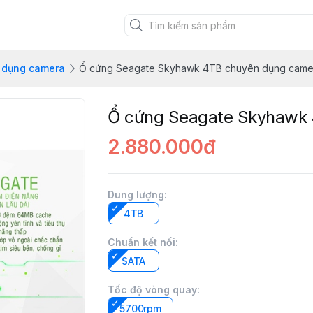
 dụng camera
Ổ cứng Seagate Skyhawk 4TB chuyên dụng came
Ổ cứng Seagate Skyhawk
2.880.000đ
Dung lượng
:
4TB
Chuẩn kết nối
:
SATA
Tốc độ vòng quay
:
5700rpm