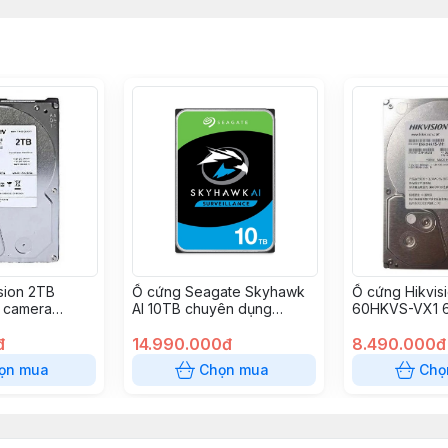
sion 2TB
Ổ cứng Seagate Skyhawk
Ổ cứng Hikvis
 camera
AI 10TB chuyên dụng
60HKVS-VX1 
X1
Camera ST10000VE001
dụng (3.5 inch
đ
14.990.000đ
8.490.000đ
ọn mua
Chọn mua
Chọ