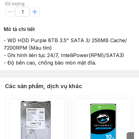
Số lượng
Mô tả chi tiết
- WD HDD Purple 8TB 3.5" SATA 3/ 256MB Cache/
7200RPM (Màu tím)
- Ghi hình liên tục 24/7, IntelliPower(RPM)/SATA3)
- Độ bền cao, chống bào mòn mặt đĩa.
Các sản phẩm, dịch vụ khác