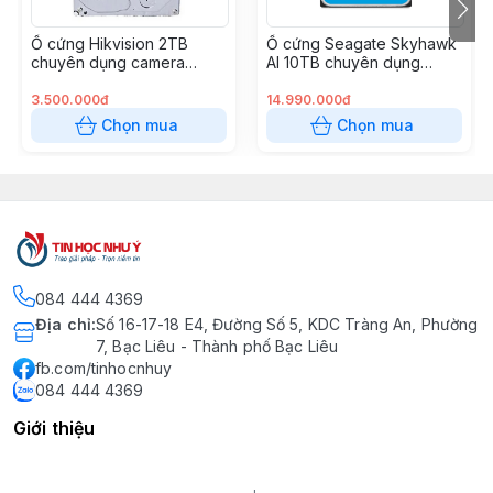
Ổ cứng Hikvision 2TB
Ổ cứng Seagate Skyhawk
chuyên dụng camera
AI 10TB chuyên dụng
DS20HKVS-VX1
Camera ST10000VE001
3.500.000đ
14.990.000đ
Chọn mua
Chọn mua
084 444 4369
Địa chỉ
:
Số 16-17-18 E4, Đường Số 5, KDC Tràng An, Phường
7, Bạc Liêu - Thành phố Bạc Liêu
fb.com/tinhocnhuy
084 444 4369
Giới thiệu