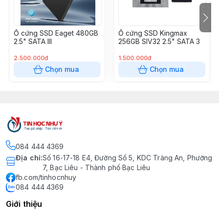
Ổ cứng SSD Eaget 480GB
Ổ cứng SSD Kingmax
2.5" SATA III
256GB SIV32 2.5" SATA 3
2.500.000đ
1.500.000đ
Chọn mua
Chọn mua
084 444 4369
Địa chỉ
:
Số 16-17-18 E4, Đường Số 5, KDC Tràng An, Phường
7, Bạc Liêu - Thành phố Bạc Liêu
fb.com/tinhocnhuy
084 444 4369
Giới thiệu