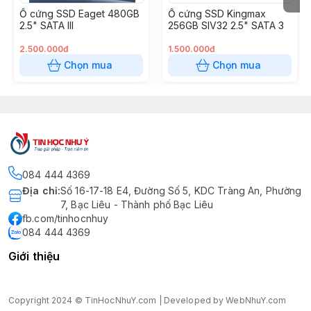
Ổ cứng SSD Eaget 480GB
Ổ cứng SSD Kingmax
2.5" SATA III
256GB SIV32 2.5" SATA 3
2.500.000đ
1.500.000đ
Chọn mua
Chọn mua
084 444 4369
Địa chỉ
:
Số 16-17-18 E4, Đường Số 5, KDC Tràng An, Phường
7, Bạc Liêu - Thành phố Bạc Liêu
fb.com/tinhocnhuy
084 444 4369
Giới thiệu
Copyright 2024 © TinHocNhuY.com | Developed by WebNhuY.com