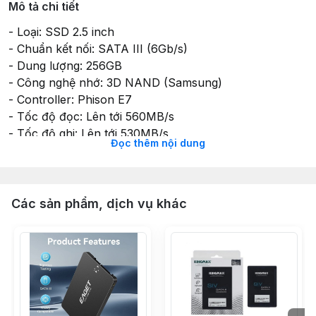
Mô tả chi tiết
- Loại: SSD 2.5 inch
- Chuẩn kết nối: SATA III (6Gb/s)
- Dung lượng: 256GB
- Công nghệ nhớ: 3D NAND (Samsung)
- Controller: Phison E7
- Tốc độ đọc: Lên tới 560MB/s
- Tốc độ ghi: Lên tới 530MB/s
Đọc thêm nội dung
- Tốc độ đọc 4K (QD1): ~95MB/s
- Tốc độ ghi 4K (QD1): ~85MB/s
- Kích thước: 7mm x 69.85mm x 100mm
- Khả năng chịu sốc: MIL-STD-810G
Các sản phẩm, dịch vụ khác
- Bảo hành: 3 năm
- Nhiệt độ hoạt động: 0°C ~ 70°C