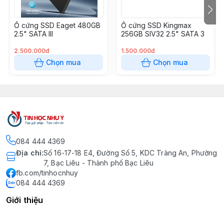
Ổ cứng SSD Eaget 480GB
Ổ cứng SSD Kingmax
2.5" SATA III
256GB SIV32 2.5" SATA 3
2.500.000đ
1.500.000đ
Chọn mua
Chọn mua
084 444 4369
Địa chỉ
:
Số 16-17-18 E4, Đường Số 5, KDC Tràng An, Phường
7, Bạc Liêu - Thành phố Bạc Liêu
fb.com/tinhocnhuy
084 444 4369
Giới thiệu