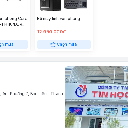
văn phòng Core
Bộ máy tính văn phòng
lf H110/DDR4
6GB/PSU
đ
12.950.000đ
/ Case văn
phím văn
ọn mua
Chọn mua
g An, Phường 7, Bạc Liêu - Thành