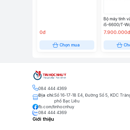
Bộ máy tính 
i5-6600/T-Wo
8GB/SSD 25
0đ
7.900.000
350w/LCD 24”
phòng/Chuột 
Chọn mua
Ch
phòng
084 444 4369
Địa chỉ
:
Số 16-17-18 E4, Đường Số 5, KDC Tràn
phố Bạc Liêu
fb.com/tinhocnhuy
084 444 4369
Giới thiệu